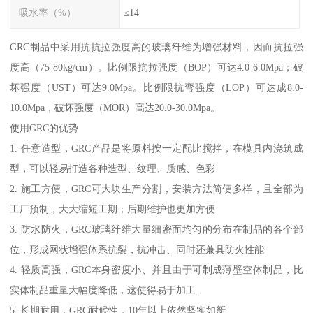
吸水率（%）
≤14
GRC制品中采用抗抗拉强度高的玻璃纤维为增强材料，因而抗拉强
度高（75-80kg/cm）。比例限抗拉强度（BOP）可达4.0-6.0Mpa；破
坏强度（UST）可达9.0Mpa。比例限抗弯强度（LOP）可达成8.0-
10.0Mpa，破坏强度（MOR）高达20.0-30.0Mpa。
使用GRC的优势
1. 任意造型，GRC产品是将原料按一定配比搅拌，在模具内浇筑成
型，可以轻易打造各种造型、纹理、质感、色彩
2. 施工方便，GRC可大块生产分割，安装方法简便多样，且全部为
工厂预制，大大缩短工期；后期维护也更加方便
3. 防水防火，GRC玻璃纤维大量细密面均匀的分布在制品的各个部
位，形成网状增强体系抗裂，抗冲击、同时还兼具防火性能
4. 轻质高强，GRC本身密度小、并且由于可制成薄壁空体制品，比
实体制品重量大幅度降低，这使得易于加工.
5. 长期耐用，GRC耐候性，10年以上依然坚实如新