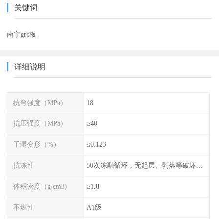
关键词
南宁grc板
详细说明
抗弯强度（MPa）
18
抗压强度（MPa）
≥40
干湿变形（%）
≤0.123
抗冻性
50次冻融循环，无起层、剥落等破坏现象
体积密度（g/cm3)
≥1.8
不燃性
A1级