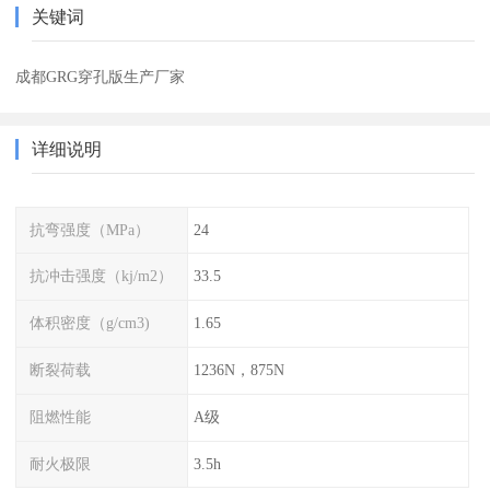
关键词
成都GRG穿孔版生产厂家
详细说明
抗弯强度（MPa）
24
抗冲击强度（kj/m2）
33.5
体积密度（g/cm3)
1.65
断裂荷载
1236N，875N
阻燃性能
A级
耐火极限
3.5h