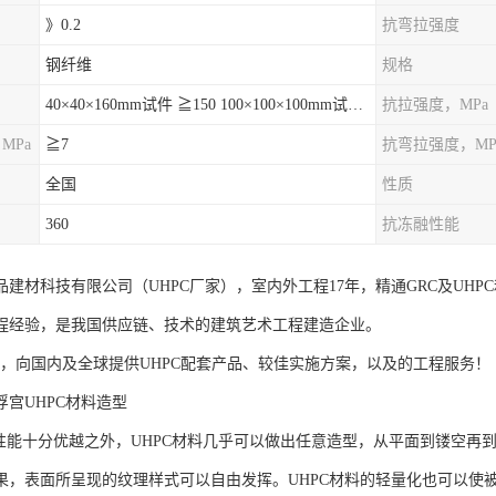
》0.2
抗弯拉强度
钢纤维
规格
40×40×160mm试件 ≧150 100×100×100mm试件≧120
抗拉强度，MPa
MPa
≧7
抗弯拉强度，MP
全国
性质
360
抗冻融性能
品建材科技有限公司（UHPC厂家），室内外工程17年，精通GRC及UHP
程经验，是我国供应链、技术的建筑艺术工程建造企业。
向国内及全球提供UHPC配套产品、较佳实施方案，以及的工程服务！
浮宫UHPC材料造型
能十分优越之外，UHPC材料几乎可以做出任意造型，从平面到镂空再
果，表面所呈现的纹理样式可以自由发挥。UHPC材料的轻量化也可以使被