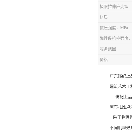
极限拉伸应变%
材质
抗压强度，MPa
弹性段抗拉强度，
服务范围
价格
广东饰纪上
建筑艺术工
饰纪上品，
阿布扎比卢
除了物理性
不同肌理效