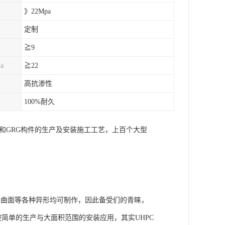
》22Mpa
定制
≧9
a
≧22
高抗渗性
100%耐久
C和GRG构件的生产及安装施工工艺，上百个大型
到曲面等各种异形均可制作，因此备受们的青睐，
简单的生产与大面积范围的安装应用，其实UHPC