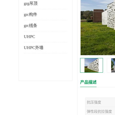
grg吊顶
grc构件
grc线条
UHPC
UHPC外墙
产品描述
抗压强度
弹性段抗拉强度