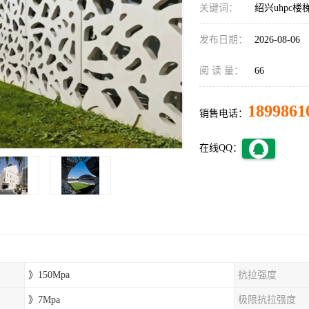
关键词：
绍兴uhpc楼
发布日期：
2026-08-06
阅 读 量：
66
1899861
销售电话：
在线QQ：
》150Mpa
抗拉强度
》7Mpa
极限抗拉强度