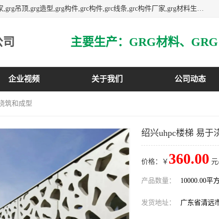
主营广东grg厂家,广东grc厂家,grg材料,grc材料,grg厂家,grc厂家,grg吊顶,grg造型,grg构件,grc构件,grc线条,grc构件厂家,grg材料生产厂家,grg材料定制,uhpc,uhpc厂家,uhpc外墙挂板,uhpc镂空幕墙板,3万平方厂房,如果您对我公司的产品服务感兴趣,请联系我们.
公司
企业视频
关于我们
公司动态
于浇筑和成型
绍兴uhpc楼梯 易
360.00
价格：￥
元
产品数量：
10000.00平
发货地址：
广东省清远