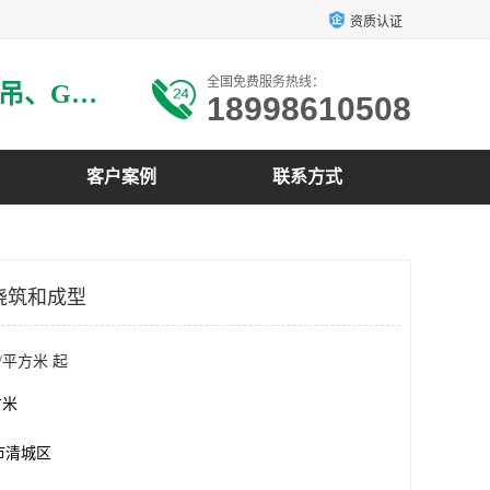
资质认证
全国免费服务热线：
主要生产：GRG材料、GRG吊、GRG构件、GRG线条、GRG艺术造型、GRG吊材料等
18998610508
客户案例
联系方式
于浇筑和成型
/平方米 起
方米
市清城区