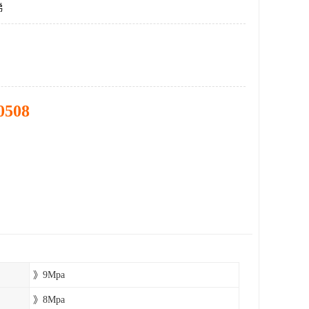
梯
0508
》9Mpa
》8Mpa