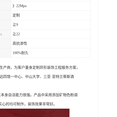
》22Mpa
定制
≧9
a
≧22
高抗渗性
100%耐久
RC生产商，为客户量身定制异形装饰工程服务方案，
、清远四馆一中心、中山大学、三亚·亚特兰蒂斯酒
以本身自洁能力很强。产品中采用添加矿物色粉调
实心的均可制作，装饰效果非常好。