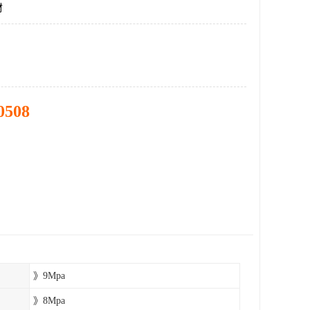
材
0508
》9Mpa
》8Mpa