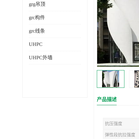
grg吊顶
grc构件
grc线条
UHPC
UHPC外墙
产品描述
抗压强度
弹性段抗拉强度