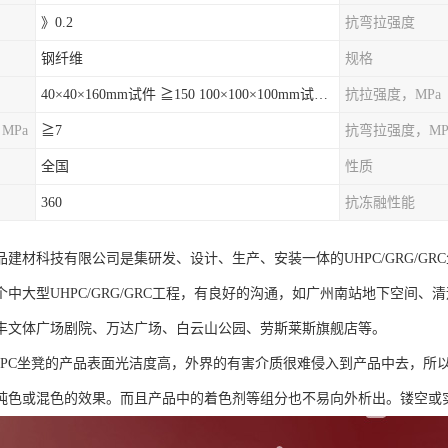
》0.2
抗弯拉强度
钢纤维
规格
40×40×160mm试件 ≧150 100×100×100mm试件≧120
抗拉强度，MPa
MPa
≧7
抗弯拉强度，MP
全国
性质
360
抗冻融性能
品建材科技有限公司是集研发、设计、生产、安装一体的UHPC/GRG/G
个中大型UHPC/GRG/GRC工程，有良好的沟通，如广州南站地下空间
丰文体广场剧院、万达广场、白云山公园、劳斯莱斯旗舰店等。
HPC坐凳的产品表面光洁度高，外界的有害介质很难侵入到产品中去，所
纯色或混色的效果。而且产品中的着色剂等组分也不易向外析出。镂空或