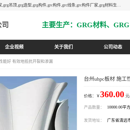
主营广东grg厂家,广东grc厂家,grg材料,grc材料,grg厂家,grc厂家,grg吊顶,grg造型,grg构件,grc构件,grc线条,grc构件厂家,grg材料生产厂家,grg材料定制,uhpc,uhpc厂家,uhpc外墙挂板,uhpc镂空幕墙板,3万平方厂房,如果您对我公司的产品服务感兴趣,请联系我们.
公司
企业视频
关于我们
公司动态
施工性能好 有效地抵抗开裂和渗漏
台州uhpc板材 施
360.00
价格：￥
元
产品数量：
10000.00平
发货地址：
广东省清远