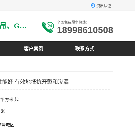
资质认证
全国免费服务热线：
主要生产：GRG材料、GRG吊、GRG构件、GRG线条、GRG艺术造型、GRG吊材料等
18998610508
客户案例
联系方式
工性能好 有效地抵抗开裂和渗漏
/平方米 起
方米
市清城区