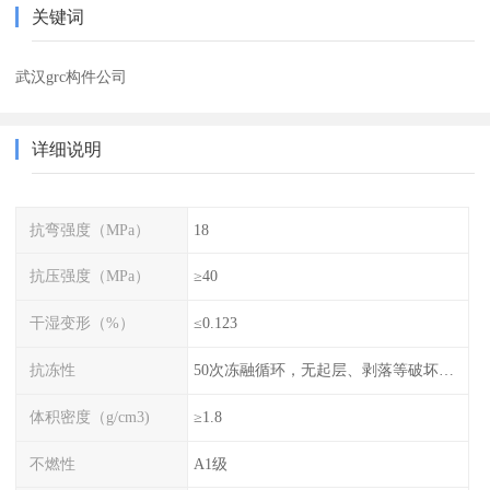
关键词
武汉grc构件公司
详细说明
抗弯强度（MPa）
18
抗压强度（MPa）
≥40
干湿变形（%）
≤0.123
抗冻性
50次冻融循环，无起层、剥落等破坏现象
体积密度（g/cm3)
≥1.8
不燃性
A1级