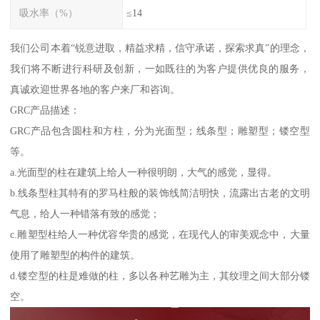
吸水率（%）
≤14
我们公司本着“锐意进取，精益求精，信守承诺，探索求真”的理念，
我们将不断进行科研及创新，一如既往的为客户提供优良的服务，
真诚欢迎世界各地的客户来厂和咨询。
GRC产品描述：
GRC产品包含圆柱和方柱，分为光面型；线条型；雕塑型；镂空型
等。
a.光面型的柱在建筑上给人一种很明朗，大气的感觉，显得。
b.线条型柱其特有的罗马柱般的装饰线简洁明快，流露出古老的文明
气息，给人一种错落有致的感觉；
c.雕塑型柱给人一种优容华贵的感觉，在现代人的审美观念中，大量
使用了雕塑型的构件的建筑。
d.镂空型的柱是难做的柱，多以各种艺雕为主，其纹理之间大部分镂
空。