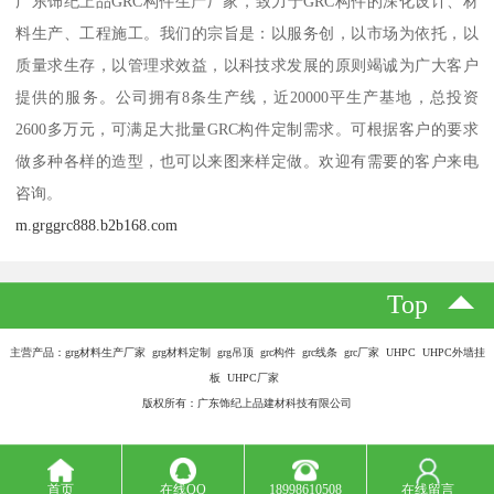
广东饰纪上品GRC构件生产厂家，致力于GRC构件的深化设计、材
料生产、工程施工。我们的宗旨是：以服务创，以市场为依托，以
质量求生存，以管理求效益，以科技求发展的原则竭诚为广大客户
提供的服务。公司拥有8条生产线，近20000平生产基地，总投资
2600多万元，可满足大批量GRC构件定制需求。可根据客户的要求
做多种各样的造型，也可以来图来样定做。欢迎有需要的客户来电
咨询。
m.grggrc888.b2b168.com
Top
主营产品：grg材料生产厂家 grg材料定制 grg吊顶 grc构件 grc线条 grc厂家 UHPC UHPC外墙挂
板 UHPC厂家
版权所有：广东饰纪上品建材科技有限公司
首页
在线QQ
18998610508
在线留言