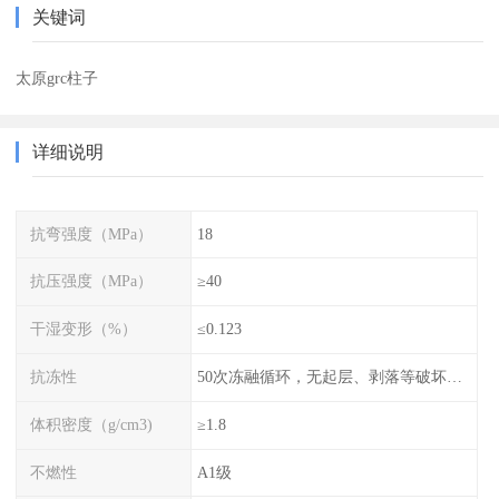
关键词
太原grc柱子
详细说明
抗弯强度（MPa）
18
抗压强度（MPa）
≥40
干湿变形（%）
≤0.123
抗冻性
50次冻融循环，无起层、剥落等破坏现象
体积密度（g/cm3)
≥1.8
不燃性
A1级