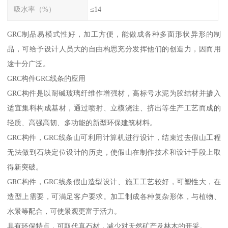
吸水率（%）
≤14
GRC制品易模式性好，加工方便，能做成各种多面形状异形的制
品，可给予设计人员大的自由构思充分发挥他们的创造力，因而用
途十分广泛。
GRC构件GRC线条的应用
GRC构件是以耐碱玻璃纤维作增强材，高标号水泥为胶结材并掺入
适宜集料构成基材，通过喷射、立模浇注、挤出等生产工艺而成的
轻质、高强高韧、多功能的新型环保建筑材料。
GRC构件，GRC线条山可利用计算机进行设计，结束过去假山工程
无法做到石块定位设计的历史，使假山在制作技术和设计手段上取
得新突破。
GRC构件，GRC线条假山造型设计、施工工艺较好，可塑性大，在
造型上需要，可满足客户要求。加工制成各种复杂形体，与植物、
水景等配合，可使景观更富于活力。
具有环保特点，可取代真石材，减少对天然矿产及林木的开采。