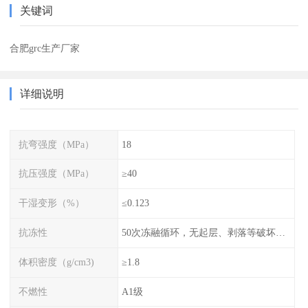
关键词
合肥grc生产厂家
详细说明
抗弯强度（MPa）
18
抗压强度（MPa）
≥40
干湿变形（%）
≤0.123
抗冻性
50次冻融循环，无起层、剥落等破坏现象
体积密度（g/cm3)
≥1.8
不燃性
A1级