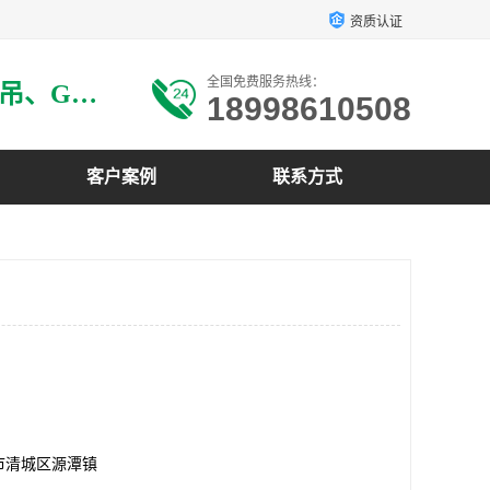
资质认证
全国免费服务热线：
主要生产：GRG材料、GRG吊、GRG构件、GRG线条、GRG艺术造型、GRG吊材料等
18998610508
客户案例
联系方式
市清城区源潭镇