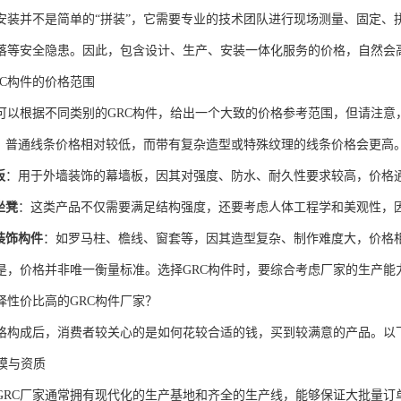
的安装并不是简单的“拼装”，它需要专业的技术团队进行现场测量、固定
落等安全隐患。因此，包含设计、生产、安装一体化服务的价格，自然会
RC构件的价格范围
可以根据不同类别的GRC构件，给出一个大致的价格参考范围，但请注意
：普通线条价格相对较低，而带有复杂造型或特殊纹理的线条价格会更高
板
：用于外墙装饰的幕墙板，因其对强度、防水、耐久性要求较高，价格
坐凳
：这类产品不仅需要满足结构强度，还要考虑人体工程学和美观性，
装饰构件
：如罗马柱、檐线、窗套等，因其造型复杂、制作难度大，价格
是，价格并非唯一衡量标准。选择GRC构件时，要综合考虑厂家的生产能
择性价比高的GRC构件厂家？
格构成后，消费者较关心的是如何花较合适的钱，买到较满意的产品。以
规模与资质
GRC厂家通常拥有现代化的生产基地和齐全的生产线，能够保证大批量订