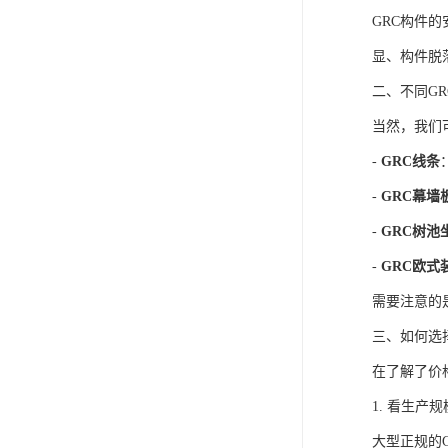
GRC构件
显、构件脱
二、不同G
当然，我们
-
GRC线条
-
GRC幕墙
-
GRC树池
-
GRC欧式
需要注意的
三、如何选
在了解了价
1. 看生产
大型正规的