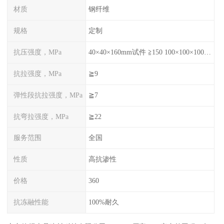
材质
钢纤维
规格
定制
抗压强度，MPa
40×40×160mm试件 ≧150 100×100×100mm试件≧120
抗拉强度，MPa
≧9
弹性段抗拉强度，MPa
≧7
抗弯拉强度，MPa
≧22
服务范围
全国
性质
高抗渗性
价格
360
抗冻融性能
100%耐久