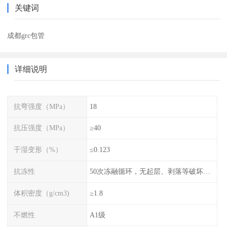
关键词
成都grc包管
详细说明
抗弯强度（MPa）
18
抗压强度（MPa）
≥40
干湿变形（%）
≤0.123
抗冻性
50次冻融循环，无起层、剥落等破坏现象
体积密度（g/cm3)
≥1.8
不燃性
A1级