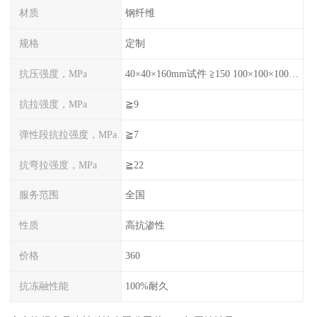
材质
钢纤维
规格
定制
抗压强度，MPa
40×40×160mm试件 ≧150 100×100×100mm试件≧120
抗拉强度，MPa
≧9
弹性段抗拉强度，MPa
≧7
抗弯拉强度，MPa
≧22
服务范围
全国
性质
高抗渗性
价格
360
抗冻融性能
100%耐久