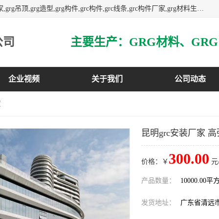
主营广东grg厂家,广东grc厂家,grg材料,grc材料,grg厂家,grc厂家,grg吊顶,grg造型,grg构件,grc构件,grc线条,grc构件厂家,grg材料生产厂家,grg材料定制,uhpc,uhpc厂家,uhpc外墙挂板,uhpc镂空幕墙板,3万平方厂房,如果您对我公司的产品服务感兴趣,请联系我们.
公司
企业视频
关于我们
公司动态
度
昆明grc安装厂家 
300.00
价格：￥
元
产品数量：
10000.00平
发货地址：
广东省清远