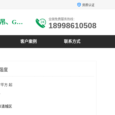
资质认证
全国免费服务热线：
主要生产：GRG材料、GRG吊、GRG构件、GRG线条、GRG艺术造型、GRG吊材料等
18998610508
客户案例
联系方式
高强度
/平方 起
方
市清城区