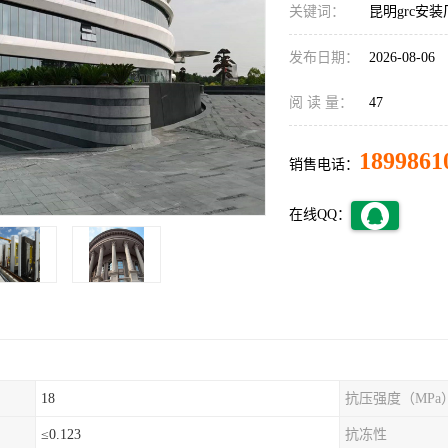
关键词：
昆明grc安
发布日期：
2026-08-06
阅 读 量：
47
1899861
销售电话：
在线QQ：
18
抗压强度（MPa
≤0.123
抗冻性