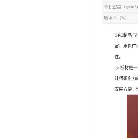
体积密度（g/cm3)
吸水率（%）
GRC制品
富、用途广
性。
grc板材
计师想象力
安装方便，