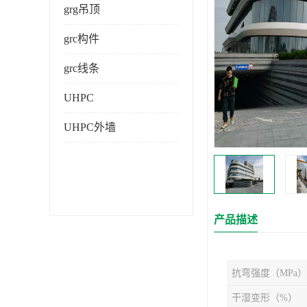
grg吊顶
grc构件
grc线条
UHPC
UHPC外墙
产品描述
抗弯强度（MPa）
干湿变形（%）