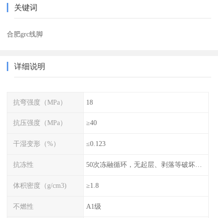
关键词
合肥grc线脚
详细说明
抗弯强度（MPa）
18
抗压强度（MPa）
≥40
干湿变形（%）
≤0.123
抗冻性
50次冻融循环，无起层、剥落等破坏现象
体积密度（g/cm3)
≥1.8
不燃性
A1级