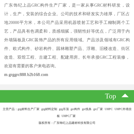
广东饰纪上品GRC构件生产厂家，是一家从事GRC材料研发，设
计，生产，安装的综合企业。公司的技术和研发实力雄厚，厂区占
地20000平方米，本公司产品采用机器喷射工艺和手工糊制两个工
艺，产品具有色调柔和，质感细腻，强韧性好等优点，广泛用于内
外墙隔板及GRC装饰产品的所有应用领域。产品涉及领域有GRC构
件、欧式构件、砂岩构件、园林雕塑产品、浮雕、旧楼改造、街区
改造、双馆工程、古建工程、配建用房。长年承接GRC工程装修，
欢迎有需要的客户来电咨询。
m.grggrc888.b2b168.com
Top
主营产品：grg材料生产厂家 grg材料定制 grg吊顶 grc构件 grc线条 grc厂家 UHPC UHPC外墙挂
板 UHPC厂家
版权所有：广东饰纪上品建材科技有限公司