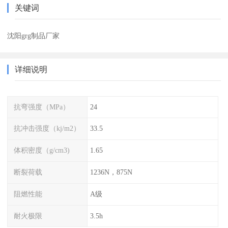
关键词
沈阳grg制品厂家
详细说明
抗弯强度（MPa）
24
抗冲击强度（kj/m2）
33.5
体积密度（g/cm3)
1.65
断裂荷载
1236N，875N
阻燃性能
A级
耐火极限
3.5h