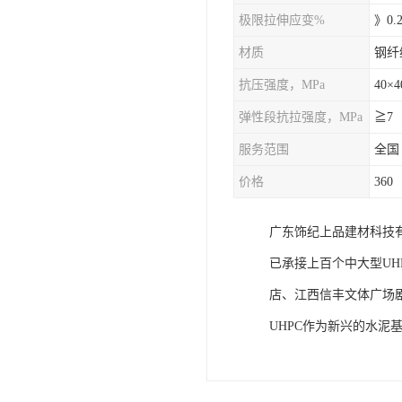
极限拉伸应变%
》0.
材质
钢纤
抗压强度，MPa
弹性段抗拉强度，MPa
≧7
服务范围
全国
价格
360
广东饰纪上品建材科技有
已承接上百个中大型UH
店、江西信丰文体广场
UHPC作为新兴的水