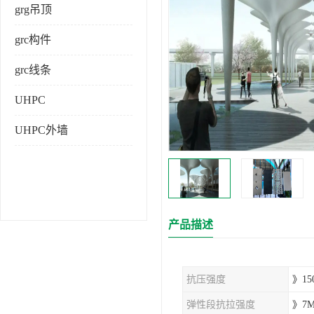
grg吊顶
grc构件
grc线条
UHPC
UHPC外墙
产品描述
抗压强度
》15
弹性段抗拉强度
》7M