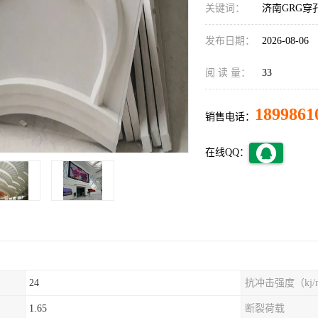
关键词：
济南GRG穿
发布日期：
2026-08-06
阅 读 量：
33
1899861
销售电话：
在线QQ：
24
抗冲击强度（kj/
1.65
断裂荷载