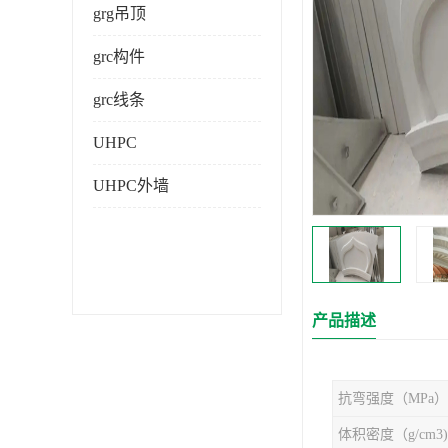
grg吊顶
grc构件
grc线条
UHPC
UHPC外墙
产品描述
抗弯强度（MPa）
体积密度（g/cm3)