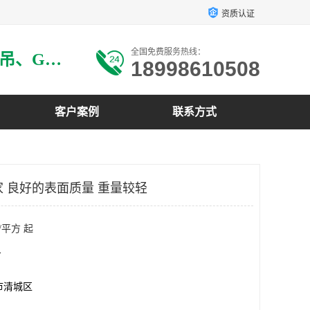
资质认证
全国免费服务热线：
主要生产：GRG材料、GRG吊、GRG构件、GRG线条、GRG艺术造型、GRG吊材料等
18998610508
客户案例
联系方式
家 良好的表面质量 重量较轻
/平方 起
方
市清城区