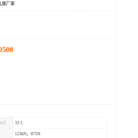
孔版厂家
0508
m2）
33.5
1236N，875N