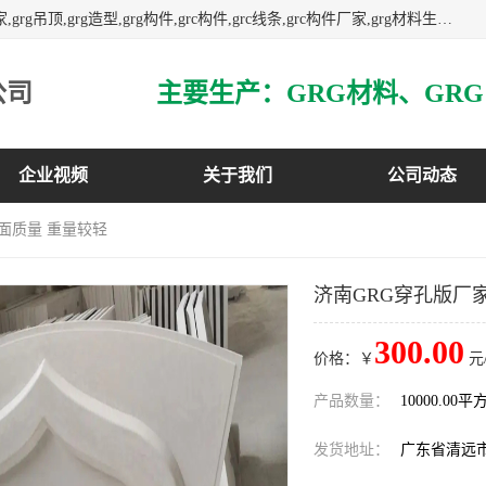
主营广东grg厂家,广东grc厂家,grg材料,grc材料,grg厂家,grc厂家,grg吊顶,grg造型,grg构件,grc构件,grc线条,grc构件厂家,grg材料生产厂家,grg材料定制,uhpc,uhpc厂家,uhpc外墙挂板,uhpc镂空幕墙板,3万平方厂房,如果您对我公司的产品服务感兴趣,请联系我们.
公司
企业视频
关于我们
公司动态
表面质量 重量较轻
济南GRG穿孔版厂
300.00
价格：￥
元
产品数量：
10000.00平
发货地址：
广东省清远