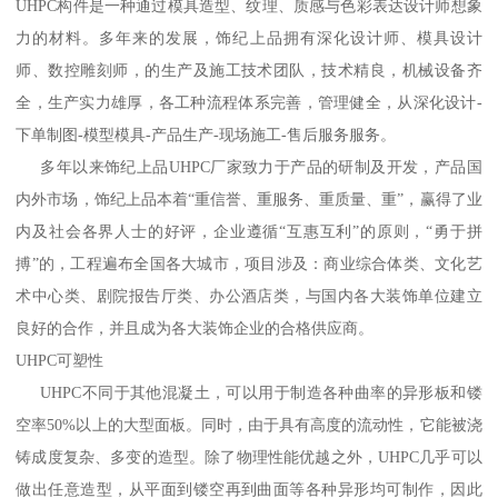
UHPC构件是一种通过模具造型、纹理、质感与色彩表达设计师想象
力的材料。多年来的发展，饰纪上品拥有深化设计师、模具设计
师、数控雕刻师，的生产及施工技术团队，技术精良，机械设备齐
全，生产实力雄厚，各工种流程体系完善，管理健全，从深化设计-
下单制图-模型模具-产品生产-现场施工-售后服务服务。
多年以来饰纪上品UHPC厂家致力于产品的研制及开发，产品国
内外市场，饰纪上品本着“重信誉、重服务、重质量、重”，赢得了业
内及社会各界人士的好评，企业遵循“互惠互利”的原则，“勇于拼
搏”的，工程遍布全国各大城市，项目涉及：商业综合体类、文化艺
术中心类、剧院报告厅类、办公酒店类，与国内各大装饰单位建立
良好的合作，并且成为各大装饰企业的合格供应商。
UHPC可塑性
UHPC不同于其他混凝土，可以用于制造各种曲率的异形板和镂
空率50%以上的大型面板。同时，由于具有高度的流动性，它能被浇
铸成度复杂、多变的造型。除了物理性能优越之外，UHPC几乎可以
做出任意造型，从平面到镂空再到曲面等各种异形均可制作，因此