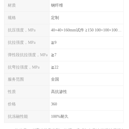
材质
钢纤维
规格
定制
抗压强度，MPa
40×40×160mm试件 ≧150 100×100×100mm试件≧120
抗拉强度，MPa
≧9
弹性段抗拉强度，MPa
≧7
抗弯拉强度，MPa
≧22
服务范围
全国
性质
高抗渗性
价格
360
抗冻融性能
100%耐久