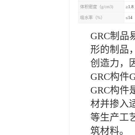
体积密度（g/cm3)
≥1.8
吸水率（%）
≤14
GRC制
形的制品
创造力，
GRC构件
GRC构
材并掺入
等生产工
筑材料。