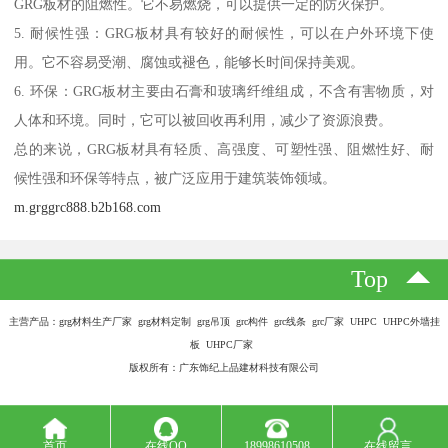
GRG板材的阻燃性。它不易燃烧，可以提供一定的防火保护。
5. 耐候性强：GRG板材具有较好的耐候性，可以在户外环境下使
用。它不容易受潮、腐蚀或褪色，能够长时间保持美观。
6. 环保：GRG板材主要由石膏和玻璃纤维组成，不含有害物质，对
人体和环境。同时，它可以被回收再利用，减少了资源浪费。
总的来说，GRG板材具有轻质、高强度、可塑性强、阻燃性好、耐
候性强和环保等特点，被广泛应用于建筑装饰领域。
m.grggrc888.b2b168.com
Top
主营产品：grg材料生产厂家 grg材料定制 grg吊顶 grc构件 grc线条 grc厂家 UHPC UHPC外墙挂
板 UHPC厂家
版权所有：广东饰纪上品建材科技有限公司
首页
在线QQ
18998610508
在线留言