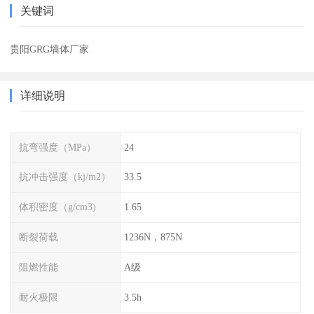
关键词
贵阳GRG墙体厂家
详细说明
抗弯强度（MPa）
24
抗冲击强度（kj/m2）
33.5
体积密度（g/cm3)
1.65
断裂荷载
1236N，875N
阻燃性能
A级
耐火极限
3.5h