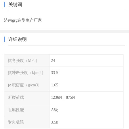
关键词
济南grg造型生产厂家
详细说明
抗弯强度（MPa）
24
抗冲击强度（kj/m2）
33.5
体积密度（g/cm3)
1.65
断裂荷载
1236N，875N
阻燃性能
A级
耐火极限
3.5h