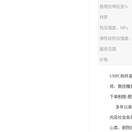
极限拉伸应变%
材质
抗压强度，MPa
弹性段抗拉强度，
服务范围
价格
UHPC构
师、数控雕
下单制图-模
多年以来饰
内及社会各
心类、剧院