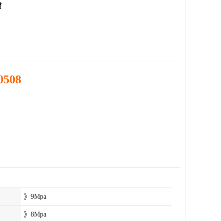
材
0508
》9Mpa
》8Mpa