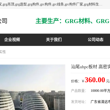
主营广东grg厂家,广东grc厂家,grg材料,grc材料,grg厂家,grc厂家,grg吊顶,grg造型,grg构件,grc构件,grc线条,grc构件厂家,grg材料生产厂家,grg材料定制,uhpc,uhpc厂家,uhpc外墙挂板,uhpc镂空幕墙板,3万平方厂房,如果您对我公司的产品服务感兴趣,请联系我们.
公司
企业视频
关于我们
公司动态
密实性
汕尾uhpc板材 高密
360.00
价格：￥
元
产品数量：
10000.00平
发货地址：
广东省清远