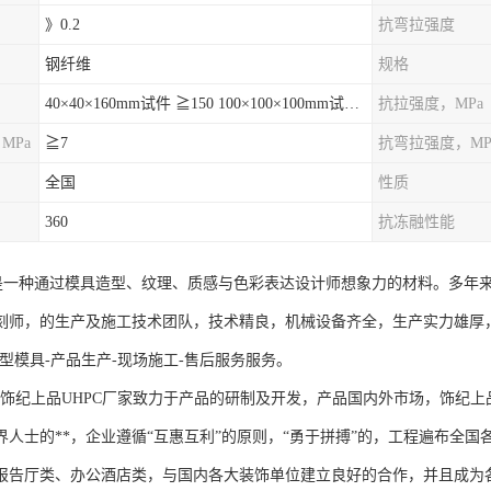
》0.2
抗弯拉强度
钢纤维
规格
40×40×160mm试件 ≧150 100×100×100mm试件≧120
抗拉强度，MPa
MPa
≧7
抗弯拉强度，MP
全国
性质
360
抗冻融性能
件是一种通过模具造型、纹理、质感与色彩表达设计师想象力的材料。多年
刻师，的生产及施工技术团队，技术精良，机械设备齐全，生产实力雄厚
型模具-产品生产-现场施工-售后服务服务。
纪上品UHPC厂家致力于产品的研制及开发，产品国内外市场，饰纪上品
界人士的**，企业遵循“互惠互利”的原则，“勇于拼搏”的，工程遍布全
报告厅类、办公酒店类，与国内各大装饰单位建立良好的合作，并且成为