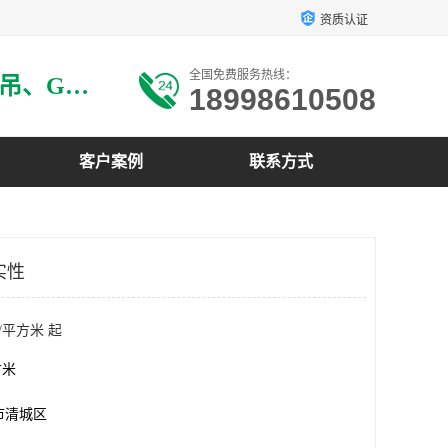
资质认证
全国免费服务热线：
主要生产：GRG材料、GRG吊、GRG构件、GRG线条、GRG艺术造型、GRG吊材料等
18998610508
客户案例
联系方式
实性
/平方米 起
方米
市清城区