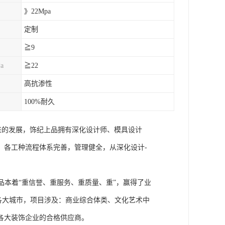
》22Mpa
定制
≧9
a
≧22
高抗渗性
100%耐久
来的发展，饰纪上品拥有深化设计师、模具设计
，各工种流程体系完善，管理健全，从深化设计-
本着“重信誉、重服务、重质量、重”，赢得了业
国各大城市，项目涉及：商业综合体类、文化艺术中
各大装饰企业的合格供应商。