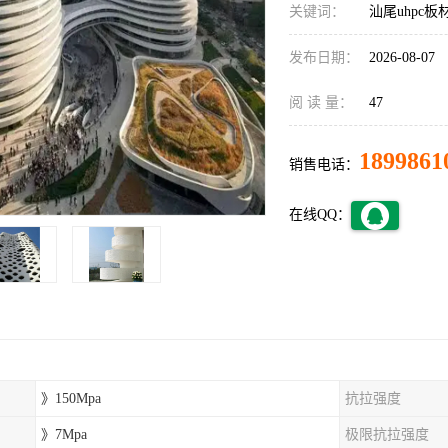
关键词：
汕尾uhpc板
发布日期：
2026-08-07
阅 读 量：
47
1899861
销售电话：
在线QQ：
》150Mpa
抗拉强度
》7Mpa
极限抗拉强度