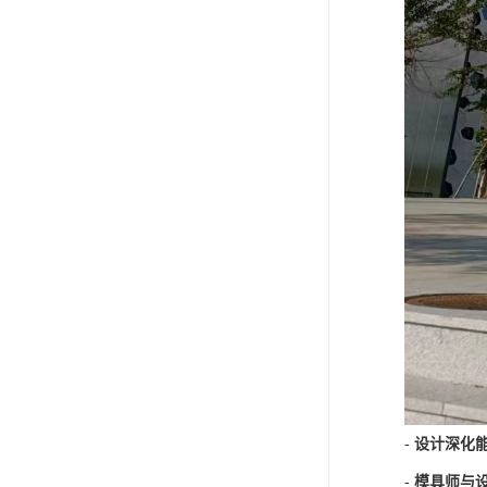
-
设计深化
-
模具师与