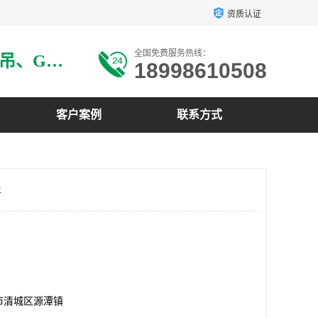
资质认证
全国免费服务热线：
主要生产：GRG材料、GRG吊、GRG构件、GRG线条、GRG艺术造型、GRG吊材料等
18998610508
客户案例
联系方式
好
市清城区源潭镇