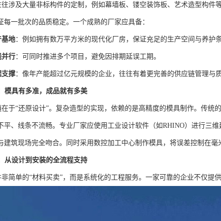
目往往涉及大量非标构件的定制，例如幕墙板、镂空装饰板、艺术造型构件
证每一批次的品质稳定。一个成熟的厂家应具备：
产基地
：例如拥有数万平方米的现代化厂房，保证充足的生产空间与养护
线并行
：可同时推进多个项目，避免因排期延误工期。
据支撑
：像年产能超过亿元规模的企业，往往有着更完善的供应链管理与
度：模具有多准，成品就有多美
精髓在于“还原设计”。复杂造型的实现，依赖的是高精度的模具制作。传统
不平、线条不流畅。专业厂家应使用工业设计软件（如RHINO）进行三维
与建筑现场完全吻合。同时采用数控加工中心制作模具，将误差控制在毫米
系：从设计到安装的全流程支持
饰并非简单的“材料买卖”，而是系统化的工程服务。一家可靠的企业不仅提