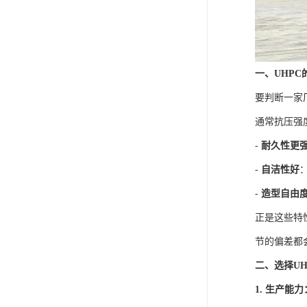
一、UHPC
要判断一家
通常抗压强
-
耐久性更
-
自洁性好
-
造型自由
正是这些特
节的偏差都
二、选择U
1. 生产能