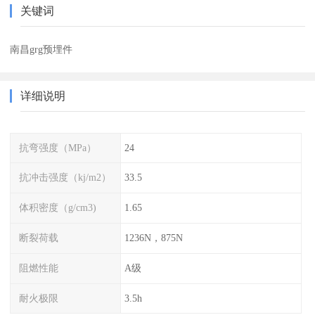
关键词
南昌grg预埋件
详细说明
抗弯强度（MPa）
24
抗冲击强度（kj/m2）
33.5
体积密度（g/cm3)
1.65
断裂荷载
1236N，875N
阻燃性能
A级
耐火极限
3.5h