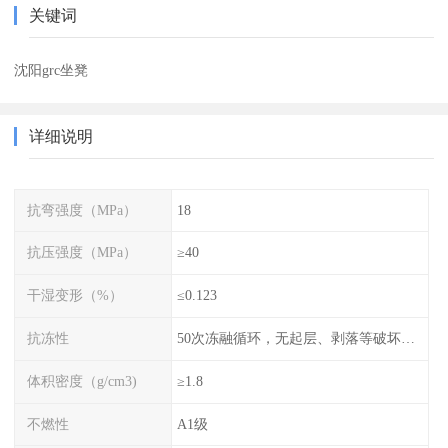
关键词
沈阳grc坐凳
详细说明
抗弯强度（MPa）
18
抗压强度（MPa）
≥40
干湿变形（%）
≤0.123
抗冻性
50次冻融循环，无起层、剥落等破坏现象
体积密度（g/cm3)
≥1.8
不燃性
A1级