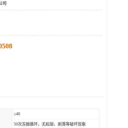
雕公司
0508
）
≥40
50次冻融循环，无起层、剥落等破坏现象