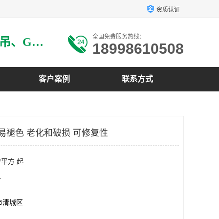
资质认证
全国免费服务热线：
主要生产：GRG材料、GRG吊、GRG构件、GRG线条、GRG艺术造型、GRG吊材料等
18998610508
客户案例
联系方式
不易褪色 老化和破损 可修复性
/平方 起
方
市清城区