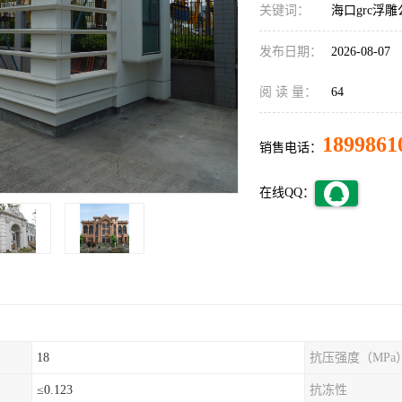
关键词：
海口grc浮
发布日期：
2026-08-07
阅 读 量：
64
1899861
销售电话：
在线QQ：
18
抗压强度（MPa
≤0.123
抗冻性