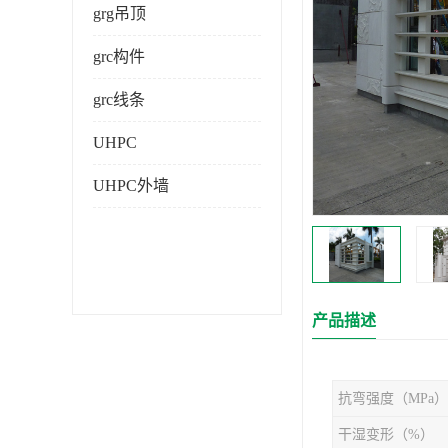
grg吊顶
grc构件
grc线条
UHPC
UHPC外墙
产品描述
抗弯强度（MPa）
干湿变形（%）