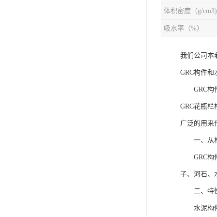
体积密度（g/cm3)
吸水率（%）
我们公司本
GRC构件
GRC构件
GRC花瓶
广泛的用来
一、从材
GRC构件
子、河石、
二、特性
水泥构件具