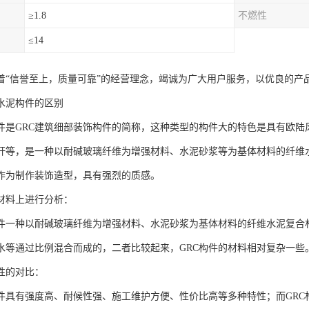
≥1.8
不燃性
≤14
着“信誉至上，质量可靠”的经营理念，竭诚为广大用户服务，以优良的产
和水泥构件的区别
是GRC建筑细部装饰构件的简称，这种类型的构件大的特色是具有欧陆风
栏杆等，是一种以耐碱玻璃纤维为增强材料、水泥砂浆等为基体材料的纤维
作为制作装饰造型，具有强烈的质感。
料上进行分析：
一种以耐碱玻璃纤维为增强材料、水泥砂浆为基体材料的纤维水泥复合
水等通过比例混合而成的，二者比较起来，GRC构件的材料相对复杂一些
的对比：
有强度高、耐候性强、施工维护方便、性价比高等多种特性；而GRC