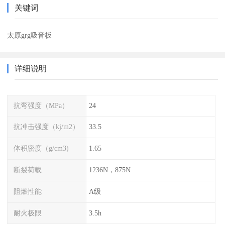
关键词
太原grg吸音板
详细说明
抗弯强度（MPa）
24
抗冲击强度（kj/m2）
33.5
体积密度（g/cm3)
1.65
断裂荷载
1236N，875N
阻燃性能
A级
耐火极限
3.5h