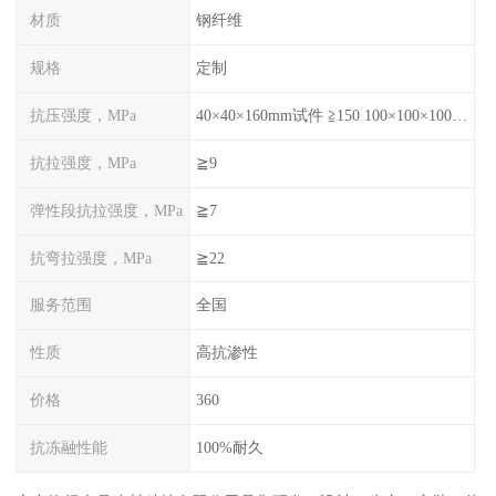
材质
钢纤维
规格
定制
抗压强度，MPa
40×40×160mm试件 ≧150 100×100×100mm试件≧120
抗拉强度，MPa
≧9
弹性段抗拉强度，MPa
≧7
抗弯拉强度，MPa
≧22
服务范围
全国
性质
高抗渗性
价格
360
抗冻融性能
100%耐久