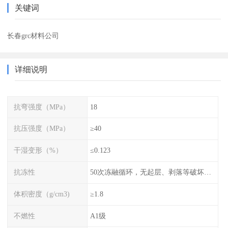
关键词
长春grc材料公司
详细说明
抗弯强度（MPa）
18
抗压强度（MPa）
≥40
干湿变形（%）
≤0.123
抗冻性
50次冻融循环，无起层、剥落等破坏现象
体积密度（g/cm3)
≥1.8
不燃性
A1级