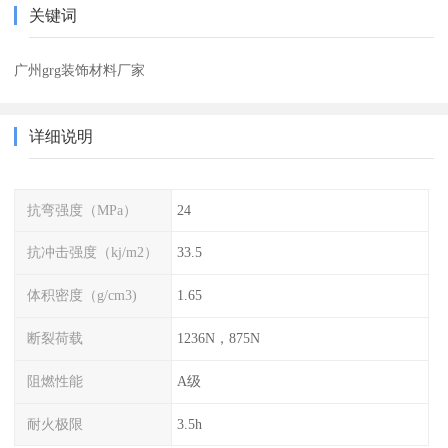
关键词
广州grg装饰材料厂家
详细说明
抗弯强度（MPa）
24
抗冲击强度（kj/m2）
33.5
体积密度（g/cm3)
1.65
断裂荷载
1236N，875N
阻燃性能
A级
耐火极限
3.5h