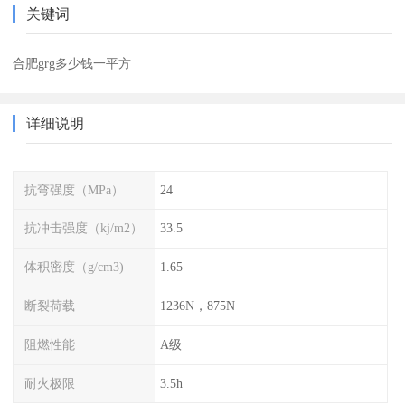
关键词
合肥grg多少钱一平方
详细说明
抗弯强度（MPa）
24
抗冲击强度（kj/m2）
33.5
体积密度（g/cm3)
1.65
断裂荷载
1236N，875N
阻燃性能
A级
耐火极限
3.5h