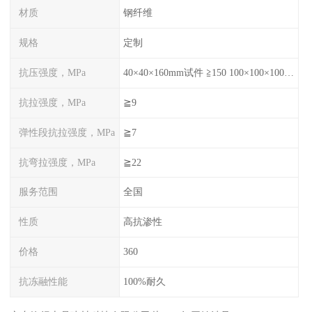
材质
钢纤维
规格
定制
抗压强度，MPa
40×40×160mm试件 ≧150 100×100×100mm试件≧120
抗拉强度，MPa
≧9
弹性段抗拉强度，MPa
≧7
抗弯拉强度，MPa
≧22
服务范围
全国
性质
高抗渗性
价格
360
抗冻融性能
100%耐久